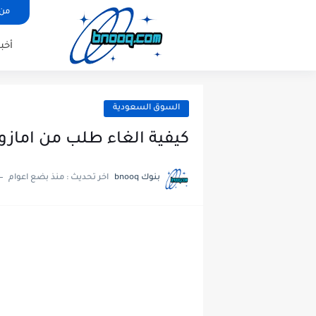
من 
أخب
السوق السعودية
كيفية الغاء طلب من امازون
بنوك bnooq
اخر تحديث :
منذ بضع اعوام