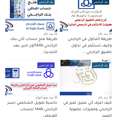
بنك الراجحي
بنك الراجحي
منذ عام
منذ عام
طريقة التداول في الراجحي
طريقة فتح حساب ثاني بنك
وكيف تستثمر في تداول
الراجحي 1446أون لاين بعد
تطبيق الراجحي...
التحديث
بنك الراجحي
بنك الراجحي
منذ عام
منذ بضع اعوام
كيف اعرف أني عميل تميز في
حاسبة تمويل الشخصي جسر
الراجحي ومميزات عضوية
الراجحي 1446 لحساب
التميز
القروض